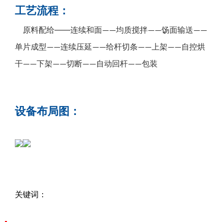
工艺流程：
——
原料配给
连续和面
均质搅拌
饧面输送
——
——
——
单片成型
连续压延
给杆切条
上架
自控烘
——
——
——
——
干
下架
切断
自动回杆
包装
——
——
——
——
设备布局图：
关键词：