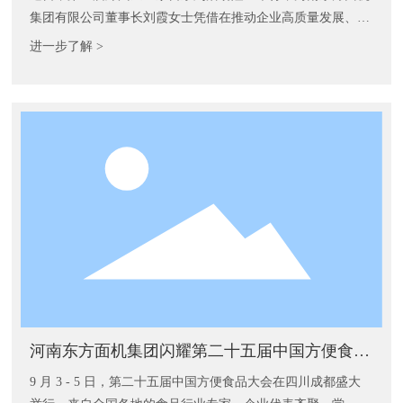
集团有限公司董事长刘霞女士凭借在推动企业高质量发展、助
力地方经济建设中的突出贡献，成功入选“郑州市推进经济社
进一步了解 >
会高质量发展工作先进个人（企业家）”名单，这是继公司斩
获多项行业殊荣后，再度收获的重要荣誉，彰显了政府与社会
对河南东方发展成就的高度认可。
河南东方面机集团闪耀第二十五届中国方便食品
大会
9 月 3 - 5 日，第二十五届中国方便食品大会在四川成都盛大