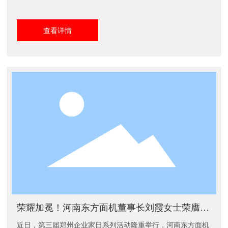
会共识与发展合力，进一步激发企业内生动力与创新活力。与
会政、企、学、研各界代表围绕新质生产力的培育路径展开多
查看详情
维度、深层次交流，共同探讨高质量发展实践方案，为促进产
业转型升级与可持续增长提供有力支撑。
荣耀加冕！河南东方面机董事长刘霞女士荣膺郑
州市推进经济社会高质量发展先进个人
近日，第三届郑州企业家日系列活动隆重举行，河南东方面机