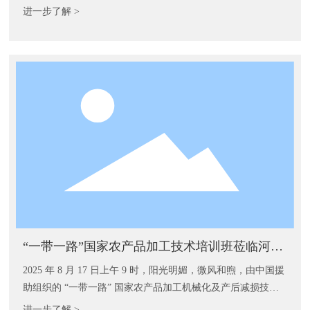
进一步了解 >
“一带一路”国家农产品加工技术培训班莅临河南
东方面机集团参观交流
2025 年 8 月 17 日上午 9 时，阳光明媚，微风和煦，由中国援
助组织的 “一带一路” 国家农产品加工机械化及产后减损技术
培训班一行，怀着对农产品加工技术的探索热情，莅临河南东
进一步了解 >