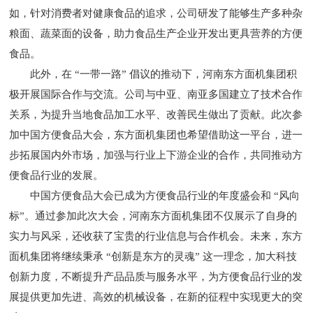
如，针对消费者对健康食品的追求，公司研发了能够生产多种杂
粮面、蔬菜面的设备，助力食品生产企业开发出更具营养的方便
食品。
此外，在 “一带一路” 倡议的推动下，河南东方面机集团积
极开展国际合作与交流。公司与中亚、南亚多国建立了技术合作
关系，为提升当地食品加工水平、改善民生做出了贡献。此次参
加中国方便食品大会，东方面机集团也希望借助这一平台，进一
步拓展国内外市场，加强与行业上下游企业的合作，共同推动方
便食品行业的发展。
中国方便食品大会已成为方便食品行业的年度盛会和 “风向
标”。通过参加此次大会，河南东方面机集团不仅展示了自身的
实力与风采，还收获了宝贵的行业信息与合作机会。未来，东方
面机集团将继续秉承 “创新是东方的灵魂” 这一理念，加大科技
创新力度，不断提升产品品质与服务水平，为方便食品行业的发
展提供更加先进、高效的机械设备，在新的征程中实现更大的突