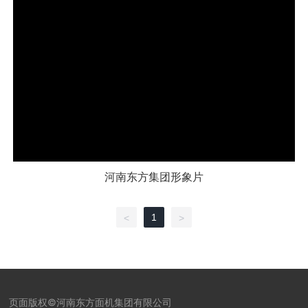
河南东方集团形象片
1
<
>
页面版权©河南东方面机集团有限公司