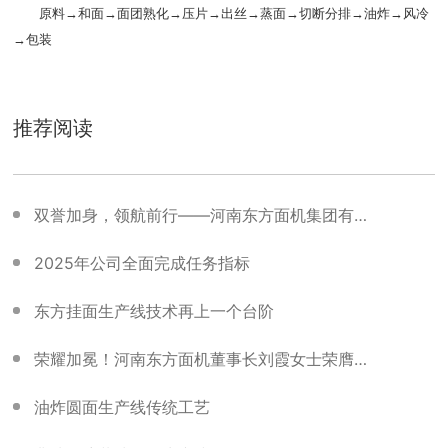
原料→和面→面团熟化→压片→出丝→蒸面→切断分排→油炸→风冷
→包装
推荐阅读
双誉加身，领航前行——河南东方面机集团有限
公司与董事长刘霞女士荣膺行业领军企业和行业
2025年公司全面完成任务指标
领军女性奖项
东方挂面生产线技术再上一个台阶
荣耀加冕！河南东方面机董事长刘霞女士荣膺郑
州市推进经济社会高质量发展先进个人
油炸圆面生产线传统工艺