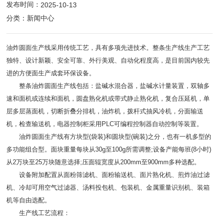
发布时间：
2025-10-13
分类：
新闻中心
油炸圆面生产线采用传统工艺，具有多项先进技术。整条生产线生产工艺
独特、设计新颖、安全可靠、外行美观、自动化程度高，是目前国内较先
进的方便面生产成套环保设备。
整条油炸圆面生产线包括：盐碱水混合器，盐碱水计量装置，双轴多
速和面机或连续和面机，圆盘熟化机或带式静止熟化机，复合压延机，单
层多层蒸面机，切断折叠分排机，油炸机，拨杆式抽风冷机，分面输送
机，检查输送机，电器控制柜采用PLC可编程控制器自动控制等装置。
油炸圆面生产线有方块型(袋装)和圆块型(碗装)之分，也有一机多型的
多功能组合型。面块重量每块从30g至100g所需调整;设备产能每班(8小时)
从2万块至25万块随意选择;压面辊宽度从200mm至900mm多种选配。
设备附加配置从面粉筛滤机、面粉输送机、面片熟化机、煎炸油过滤
机、冷却可用空气过滤器、汤料投包机、包装机、金属重量识别机、装箱
机等自由选配。
生产线工艺流程：