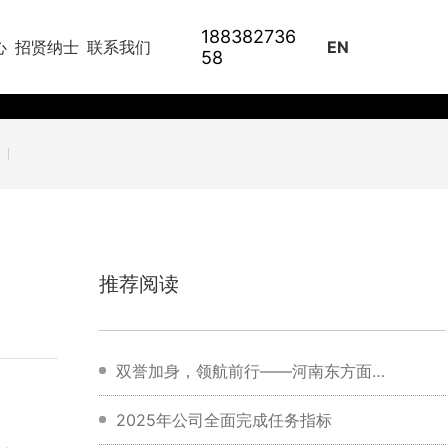
188382736
心
招贤纳士
联系我们
EN
58
推荐阅读
双誉加身，领航前行——河南东方面机
集团有限公司与董事长刘霞女士荣膺行
2025年公司全面完成任务指标