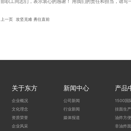
部职工同志们，表示衷心的感谢！
用我们的责任和担当，谱写
上一页
攻坚克难 勇往直前
关于东方
新闻中心
产品
企业概况
公司新闻
1500
文化理念
行业新闻
挂面生
资质荣誉
媒体报道
油炸方
企业风采
非油炸