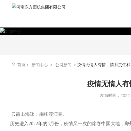
首页
疫情无情人有情，情系责任和
新闻中心
公司新闻
疫情无情人有
发布时间：
2022
云霞出海曙，梅柳渡江春。
历史进入
2022年的5月份，疫情又一次的席卷中国大地，