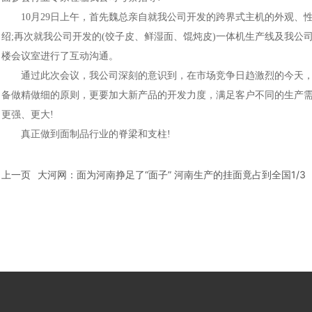
10月29日上午，首先魏总亲自就我公司开发的跨界式主机的外观、性
绍;再次就我公司开发的(饺子皮、鲜湿面、馄炖皮)一体机生产线及我公
楼会议室进行了互动沟通。
通过此次会议，我公司深刻的意识到，在市场竞争日趋激烈的今天，
备做精做细的原则，更要加大新产品的开发力度，满足客户不同的生产需
更强、更大!
真正做到面制品行业的脊梁和支柱!
上一页
大河网：面为河南挣足了“面子” 河南生产的挂面竟占到全国1/3