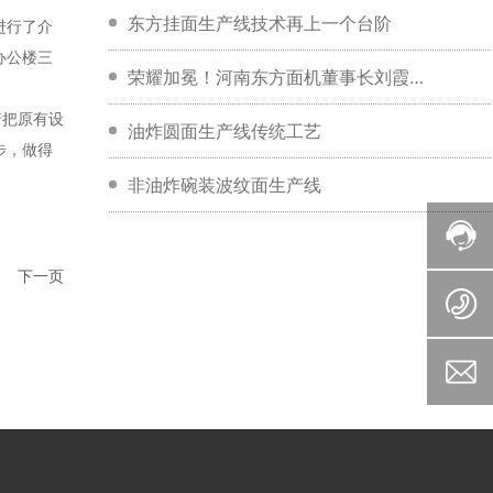
业领军企业和行业领军女性奖项
东方挂面生产线技术再上一个台阶
进行了介
办公楼三
荣耀加冕！河南东方面机董事长刘霞女
着把原有设
士荣膺郑州市推进经济社会高质量发展
油炸圆面生产线传统工艺
步，做得
先进个人
非油炸碗装波纹面生产线
下一页