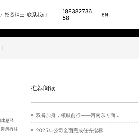
188382736
心
招贤纳士
联系我们
EN
58
推荐阅读
双誉加身，领航前行——河南东方面机
国建总经
欢迎所有挂
集团有限公司与董事长刘霞女士荣膺行
2025年公司全面完成任务指标